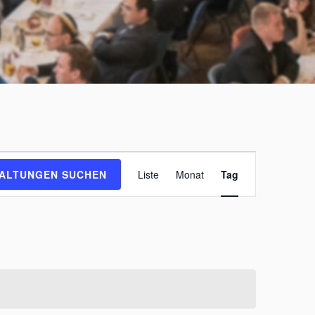
V
ALTUNGEN SUCHEN
Liste
Monat
Tag
e
r
a
n
s
t
a